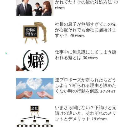
かれてた！その後の対処方法
70
views
社長の息子が無能すぎてこの先
が心配それでも会社に居続けま
すか？
46 views
仕事中に無意識にしてしまう嫌
われる癖とは
30 views
逆プロポーズが断られたらどう
しよう？断られる理由と諦めた
くない時の行動を解説
18 views
いまさら聞けない？下請けと元
請けの違いと、それぞれのメリ
ットとデメリット
18 views