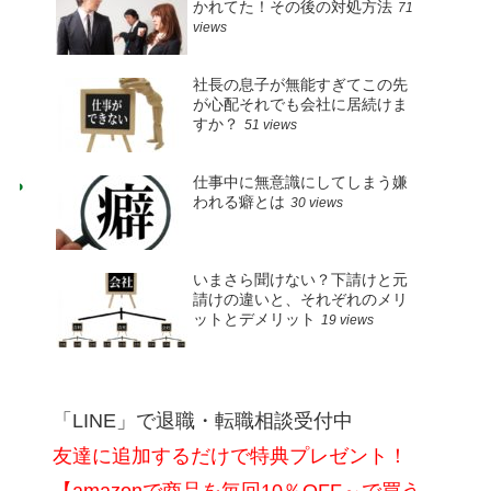
かれてた！その後の対処方法
71
views
社長の息子が無能すぎてこの先
が心配それでも会社に居続けま
すか？
51 views
仕事中に無意識にしてしまう嫌
われる癖とは
30 views
いまさら聞けない？下請けと元
請けの違いと、それぞれのメリ
ットとデメリット
19 views
「LINE」で退職・転職相談受付中
友達に追加するだけで特典プレゼント！
【amazonで商品を毎回10％OFF～で買う