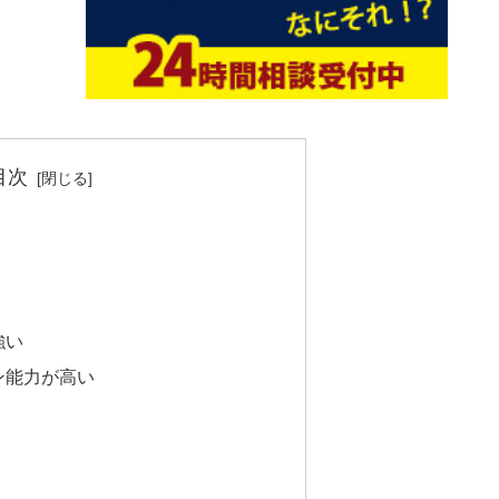
目次
強い
ン能力が高い