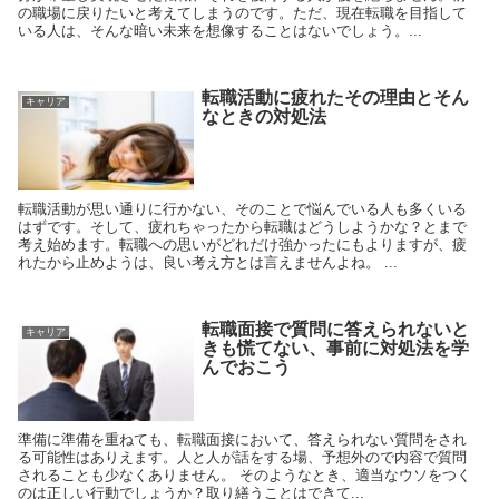
の職場に戻りたいと考えてしまうのです。ただ、現在転職を目指して
いる人は、そんな暗い未来を想像することはないでしょう。...
転職活動に疲れたその理由とそん
キャリア
なときの対処法
転職活動が思い通りに行かない、そのことで悩んでいる人も多くいる
はずです。そして、疲れちゃったから転職はどうしようかな？とまで
考え始めます。転職への思いがどれだけ強かったにもよりますが、疲
れたから止めようは、良い考え方とは言えませんよね。 ...
転職面接で質問に答えられないと
キャリア
きも慌てない、事前に対処法を学
んでおこう
準備に準備を重ねても、転職面接において、答えられない質問をされ
る可能性はありえます。人と人が話をする場、予想外ので内容で質問
されることも少なくありません。 そのようなとき、適当なウソをつく
のは正しい行動でしょうか？取り繕うことはできて...