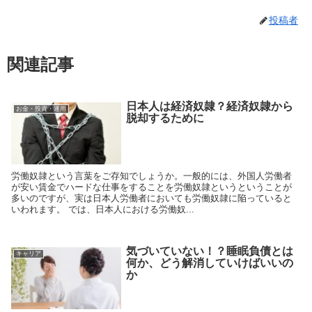
投稿者
関連記事
日本人は経済奴隷？経済奴隷から
お金・投資・運用
脱却するために
労働奴隷という言葉をご存知でしょうか。一般的には、外国人労働者
が安い賃金でハードな仕事をすることを労働奴隷というということが
多いのですが、実は日本人労働者においても労働奴隷に陥っていると
いわれます。 では、日本人における労働奴...
気づいていない！？睡眠負債とは
キャリア
何か、どう解消していけばいいの
か