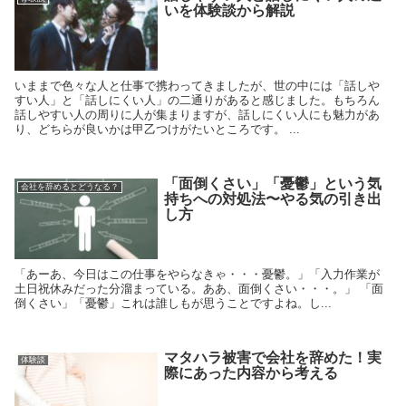
いを体験談から解説
いままで色々な人と仕事で携わってきましたが、世の中には「話しや
すい人」と「話しにくい人」の二通りがあると感じました。もちろん
話しやすい人の周りに人が集まりますが、話しにくい人にも魅力があ
り、どちらが良いかは甲乙つけがたいところです。 ...
「面倒くさい」「憂鬱」という気
会社を辞めるとどうなる？
持ちへの対処法〜やる気の引き出
し方
「あーあ、今日はこの仕事をやらなきゃ・・・憂鬱。」「入力作業が
土日祝休みだった分溜まっている。ああ、面倒くさい・・・。」 「面
倒くさい」「憂鬱」これは誰しもが思うことですよね。し...
マタハラ被害で会社を辞めた！実
体験談
際にあった内容から考える