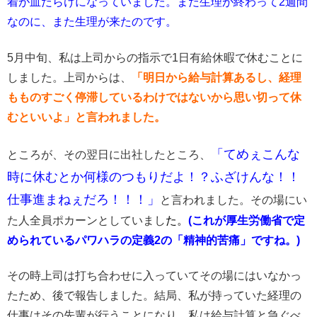
着が血だらけになっていました。まだ生理が終わって2週間
なのに、また生理が来たのです。
5月中旬、私は上司からの指示で1日有給休暇で休むことに
しました。上司からは、
「明日から給与計算あるし、経理
もものすごく停滞しているわけではないから思い切って休
むといいよ」と言われました。
「てめぇこんな
ところが、その翌日に出社したところ、
時に休むとか何様のつもりだよ！？ふざけんな！！
仕事進まねぇだろ！！！」
と言われました。その場にい
た人全員ポカーンとしていまし
た。
(これが厚生労働省で定
められているパワハラの定義2の「精神的苦痛」ですね。)
その時上司は打ち合わせに入っていてその場にはいなかっ
たため、後で報告しました。結局、私が持っていた経理の
仕事はその先輩が行うことになり、私は給与計算と急ぐべ