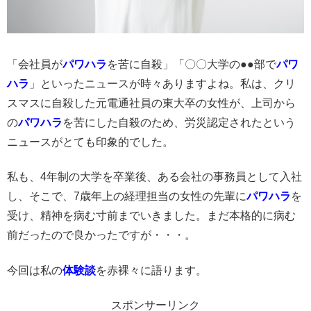
「会社員が
パワハラ
を苦に自殺」「〇〇大学の●●部で
パワ
ハラ
」といったニュースが時々ありますよね。私は、クリ
スマスに自殺した元電通社員の東大卒の女性が、上司から
の
パワハラ
を苦にした自殺のため、労災認定されたという
ニュースがとても印象的でした。
私も、4年制の大学を卒業後、ある会社の事務員として入社
し、そこで、7歳年上の経理担当の女性の先輩に
パワハラ
を
受け、精神を病む寸前までいきました。まだ本格的に病む
前だったので良かったですが・・・。
今回は私の
体験談
を赤裸々に語ります。
スポンサーリンク