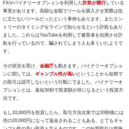
FXやバイナリーオプションを利用した
詐欺が横行
している
事実があります。高額な金額でツールを購入させ実際は役
に立たないツールだったという事例もあります。またエン
トリーのタイミングをラインで知らせるという詐欺もあり
ました。これらはYouTubeを利用して被害者を信用させ詐
欺を行っているので、騙されてしまう人も多くいたようで
す。
その状況を受け、
金融庁
も動きます。バイナリーオプショ
ンに関しては、
ギャンブル性が高い
ということから短期で
の取引は認可しないという行動にでました。バイナリーオ
プションとは、最短30秒で投資額が倍になるという投資方
法です。
もし10,000円を投資したら、取引方法次第では30秒後には
倍の20,000円になって返金されることもある、とてもギャ
ンブル性の高い投資と言えるのです。この短期取引は危険