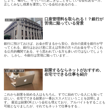
しょう。 確かに、そういったあこぎなことをしている会社ある一方、
正しくみなし残業を運営している会社があるのる...
口座管理料を取られる！？銀行が
お金・投資・運用
苦境に陥っている背景
銀行に預けておけば、お金が貯まるから安心、自分の資産を銀行が守
ってくれる、銀行はおおげ差に言えば市井の方々のお金を守ってくれ
る公共的機関である、そう思われている方も多いのではないでしょう
か。 しかし、今銀行は苦境に陥っています...
副業するならネットがおすすめ、
お金・投資・運用
在宅でできる仕事を紹介
これから副業を始める人はもちろん、すでに始めている人にも知って
ほしい、在宅でできる副業が一番おススメだということを説明しま
す。 最近は副業OKという会社も増えており、アルバイトをすることも
可能となりましたが、それでもネットで仕事をする...