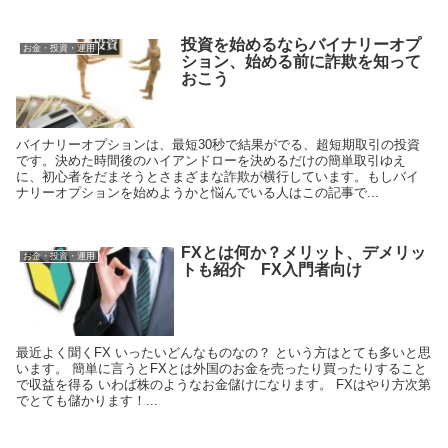
投資を始めるならバイナリーオプ
お金・投資・運用
ション、始める前に詐欺を知って
おこう
バイナリーオプションは、最短30秒で結果がでる、超短期取引の投資
です。決めた時間後のハイアンドローを決めるだけの簡単取引ゆえ
に、初心者をだまそうとさまざまな詐欺が横行しています。もしバイ
ナリーオプションを始めようかと悩んでいる人はこの記事で...
FXとは何か？メリット、デメリッ
お金・投資・運用
トも紹介 FX入門者向け
最近よく聞くFX いったいどんなものなの？ という方はとても多いと思
います。 簡単に言うとFXとは外国のお金を売ったり買ったりすること
で収益を得る いわば株のようなお金儲けになります。 FXはやり方次第
でとても儲かります！...